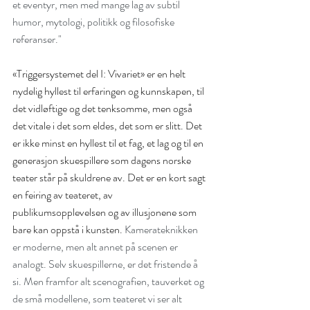
et eventyr, men med mange lag av subtil 
May 2025
(1)
1 post
humor, mytologi, politikk og filosofiske 
April 2025
(1)
1 post
referanser."
March 2025
(1)
1 post
«Triggersystemet del I: Vivariet» er en helt 
January 2025
(1)
1 post
nydelig hyllest til erfaringen og kunnskapen, til 
November 2024
(1)
1 post
det vidløftige og det tenksomme, men også 
October 2024
(1)
1 post
det vitale i det som eldes, det som er slitt. Det 
September 2024
(1)
1 post
er ikke minst en hyllest til et fag, et lag og til en 
generasjon skuespillere som dagens norske 
June 2024
(2)
2 posts
teater står på skuldrene av. Det er en kort sagt 
March 2024
(1)
1 post
en feiring av teateret, av 
January 2024
(2)
2 posts
publikumsopplevelsen og av illusjonene som 
October 2023
(1)
1 post
bare kan oppstå i kunsten. 
Kamerateknikken 
February 2023
(1)
1 post
er moderne, men alt annet på scenen er 
analogt. Selv skuespillerne, er det fristende å 
January 2023
(2)
2 posts
si. Men framfor alt scenografien, tauverket og 
March 2022
(1)
1 post
de små modellene, som teateret vi ser alt 