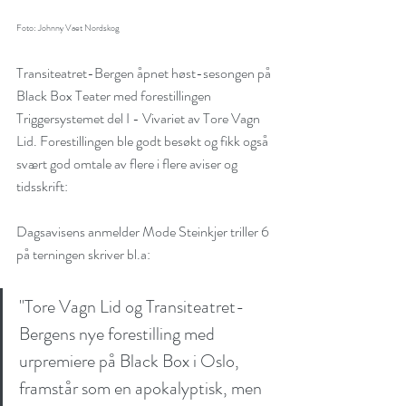
Foto: Johnny Vaet Nordskog
Transiteatret-Bergen åpnet høst-sesongen på 
Black Box Teater med forestillingen 
Triggersystemet del I - Vivariet av Tore Vagn 
Lid. Forestillingen ble godt besøkt og fikk også 
svært god omtale av flere i flere aviser og 
tidsskrift:
Dagsavisens anmelder Mode Steinkjer triller 6 
på terningen skriver bl.a:
Tore Vagn Lid has been
Samhøring II:
"Tore Vagn Lid og Transiteatret-
nominated for the
Triggersystemet som
Bergens nye forestilling med 
national Ibsen Award for
musikkdrama (Bergen
urpremiere på Black Box i Oslo, 
"The Trigger System"
Litteraturfestival 5.2 kl
framstår som en apokalyptisk, men 