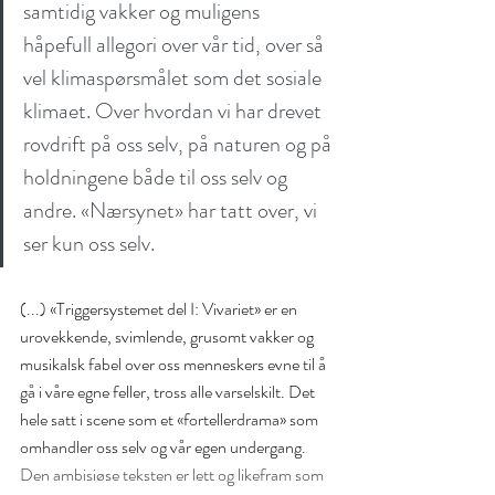
21:00)
samtidig vakker og muligens 
håpefull allegori over vår tid, over så 
vel klimaspørsmålet som det sosiale 
klimaet. Over hvordan vi har drevet 
rovdrift på oss selv, på naturen og på 
holdningene både til oss selv og 
andre. «Nærsynet» har tatt over, vi 
ser kun oss selv.
(...) «Triggersystemet del I: Vivariet» er en 
urovekkende, svimlende, grusomt vakker og 
musikalsk fabel over oss menneskers evne til å 
Recent Posts
gå i våre egne feller, tross alle varselskilt. Det 
hele satt i scene som et «fortellerdrama» som 
omhandler oss selv og vår egen undergang. 
June 2026
(3)
3 posts
Den ambisiøse teksten er lett og likefram som 
June 2025
(1)
1 post