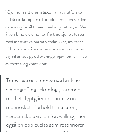
"Gjennom sitt dramatiske narrativ utforsker 
Lid dette komplekse forholdet med en sjelden 
Outstanding and Highly Relevant
Reviews for the German Premiere
dybde og innsikt, men med et glimt i øyet. Ved 
States of Emergency
å kombinere elementer fra tradisjonelt teater 
med innovative narrativeteknikker, inviterer 
Lid publikum til en refleksjon over samfunns- 
og miljømessige utfordringer gjennom en linse 
German premiere coming up!
av fantasi og kreativitet.
Transiteatrets innovative bruk av 
scenografi og teknologi, sammen 
med et dyptgående narrativ om 
menneskets forhold til naturen, 
skaper ikke bare en forestilling, men 
også en opplevelse som resonnerer 