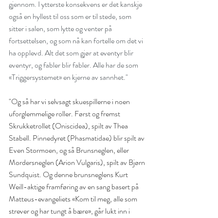
June 2021
(1)
1 post
gjennom. I ytterste konsekvens er det kanskje 
February 2021
(1)
1 post
også en hyllest til oss som er til stede, som 
October 2020
(1)
1 post
sitter i salen, som lytte og venter på 
fortsettelsen, og som nå kan fortelle om det vi 
September 2020
(2)
2 posts
ha opplevd. Alt det som gjør at eventyr blir 
April 2020
(2)
2 posts
eventyr, og fabler blir fabler. Alle har de som 
January 2020
(1)
1 post
«Triggersystemet» en kjerne av sannhet."
October 2019
(1)
1 post
September 2019
(2)
2 posts
"Og så har vi selvsagt skuespillerne i noen 
uforglemmelige roller. Først og fremst 
June 2019
(4)
4 posts
Skrukketrollet (Oniscidea), spilt av Thea 
May 2019
(1)
1 post
Stabell. Pinnedyret (Phasmatidae) blir spilt av 
November 2018
(1)
1 post
Even Stormoen, og så Brunsneglen, eller 
October 2018
(1)
1 post
Mordersneglen (Arion Vulgaris), spilt av Bjørn 
July 2018
(1)
1 post
Sundquist. Og denne brunsneglens Kurt 
Weill-aktige framføring av en sang basert på 
April 2018
(2)
2 posts
Matteus-evangeliets «Kom til meg, alle som 
March 2018
(1)
1 post
strever og har tungt å bære», går lukt inn i 