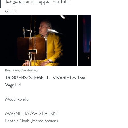
lenge etter at teppet har falt." 
Galleri:
Foto: Johnny Vaet Nordskog
TRIGGERSYSTEMET I – VIVARIET av Tore 
Vagn Lid
Medvirkende:
MAGNE HÅVARD BREKKE:                            
Kaptein Noah (Homo Sapiens)