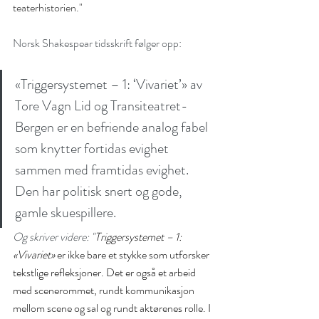
February 2018
(2)
2 posts
teaterhistorien." 
Archives
Norsk Shakespear tidsskrift følger opp:
No tags yet.
«Triggersystemet – 1: ‘Vivariet’» av 
Search By Tags
Tore Vagn Lid og Transiteatret-
Bergen er en befriende analog fabel 
som knytter fortidas evighet 
sammen med framtidas evighet. 
Den har politisk snert og gode, 
gamle skuespillere.
Og skriver videre: "
Triggersystemet – 1: 
«Vivariet»
 er ikke bare et stykke som utforsker 
tekstlige refleksjoner. Det er også et arbeid 
med scenerommet, rundt kommunikasjon 
Thinking through theatre: The "Killer
Slug" on a new Crisis of Trust.
mellom scene og sal og rundt aktørenes rolle. I 