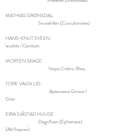
                                              Kneleren (Mantodea)
MATHIAS GRØNSDAL: 
                                    Snutebillen (Curculionidae)
HANS-KNUT SVEEN:                               	
Ixodida / Cembalo
MORTEN SKAGE: 
                                               Vespa Crabro /Bass
TORE VAGN LID: 
                                                Apteroessa Grossa / 
Gitar
EIRA SJÅSTAD HUUSE: 
                                    Døgnfluen (Ephemera) 
(Alt/Sopran)