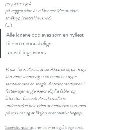
projiseres også
på veggen sånn at vi får nærbilder av ekte 
småkryp i teatral havsnød.
(...)
Alle lagene oppleves som en hyllest 
Almenrausch-komplekset
til den menneskelige 
forestillingsevnen. 
Vi kan forestille oss at skrukketroll og pinnedyr 
kan være venner og at en mann har dype 
Hva er Triggersystemet? (video)
samtaler med en snegle. Antropomorfismen i 
fortellingen er gjenkjennelig fra fabler og 
litteratur. De teatrale virkemidlene 
understreker hele tiden at hendelsen vi er med 
Samhøring II: Triggersystemet som
på er kunst og at fiksjon er et relativt begrep.
musikkdrama (Bergen
Litteraturfestival 5.2 kl 21:00)
Scenekunst.no
s anmelder er også begeistret: