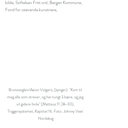
bilde, Stiftelsen Fritt ord, Bergen Kommune, 
Fond for utøvende kunstnere,
Brunsneglen/Axion Vulgaris, (synger): "Kom til 
meg alle som strever, og har tungt å bære, og jeg 
vil gidere hvile" (Matteus 11:28-30), 
Triggersystemet, Kapittel 16. Foto: Johnny Vaet 
Nordskog