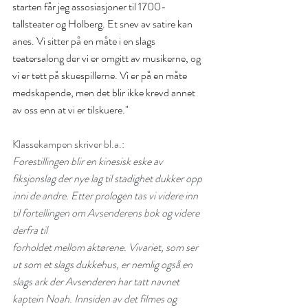
starten får jeg assosiasjoner til 1700-
tallsteater og Holberg. Et snev av satire kan 
anes. Vi sitter på en måte i en slags 
Tore Vagn Lid has been nominated for
teatersalong der vi er omgitt av musikerne, og 
the national Ibsen Award for "The
vi er tett på skuespillerne. Vi er på en måte 
Trigger System"
medskapende, men det blir ikke krevd annet 
av oss enn at vi er tilskuere."
Lid: "I am motivated by the possibility
Klassekampen skriver bl.a.:
of going back in time in order to reach
Forestillingen blir en kinesisk eske av 
towards what perhaps lies before us."
fiksjonslag der nye lag til stadighet dukker opp 
(interview, Capital Cultural)
inni de andre. Etter prologen tas vi videre inn 
til fortellingen om Avsenderens bok og videre 
Nominert til Ibsenprisen
derfra til
forholdet mellom aktørene. Vivariet, som ser 
ut som et slags dukkehus, er nemlig også en 
slags ark der Avsenderen har tatt navnet 
kaptein Noah. Innsiden av det filmes og 
Transit-innspurt på Riksteatret!