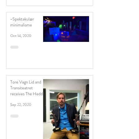
-Spektakulær
minimalisme
Oct 14, 2020
Tore Vagn Lid and
Transiteatret
receives The Hedda
Award x 2
Sep 22, 2020