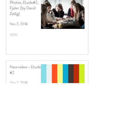
Photos, Etude#2,
Fjaler (by David
Zadig)
Nov 7, 2018
New video - Etude
#2
Oct 2, 2018
Invitasjon til scenisk