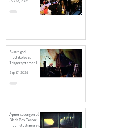
Oct 14, 2024
Svært god
mottakelse av
Triggersystemet I -
"Vivariet"
Sep 17, 2024
Åpner sesongen på
Black Box Teater
med nytt drama av