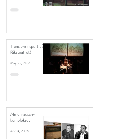
Transit-innspurt på
Riksteatret!
May 22, 2025
Almenrausch-
komplekset
Apr 8, 2025