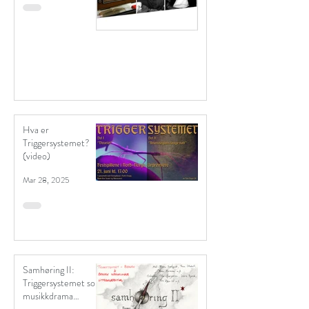
Hva er
Triggersystemet?
(video)
Mar 28, 2025
Samhøring II:
Triggersystemet som
musikkdrama