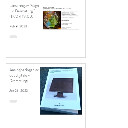
Lansering av "Vagn
Lid Dramaturgi"
(17/2 kl 19:00)
Feb 8, 2023
Analogiseringen av
det digitale -
Dramaturgi i
unntakstilstand
Jan 26, 2023
(bokutgivelse)