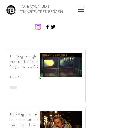
TORE VAGN LID &
TRANSITEATRET-BERGEN
Thinking through
theatre: The "Killer
Slug" on a new Crisis
of Trust.
Jun 29
Tore Vagn Lid has
been nominated for
the national Ibsen