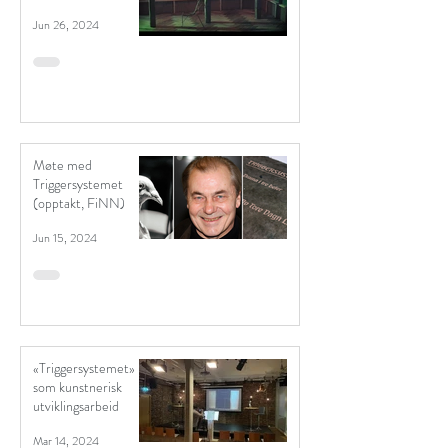
Tore Vagn Lid
Jun 26, 2024
Møte med
Triggersystemet
(opptakt, FiNN)
Jun 15, 2024
«Triggersystemet»
som kunstnerisk
utviklingsarbeid
Mar 14, 2024