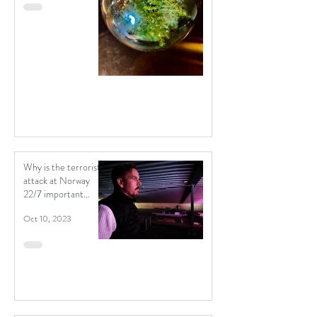
Why is the terrorist
attack at Norway
22/7 important
material for a
Oct 10, 2023
contemporary
political theatre?