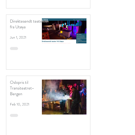
Direktesendt teater
fra Utøya
Jun 1, 2021
Oslopris til
Transiteatret-
Bergen
Feb 10, 2021