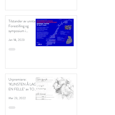
Tilstander av unntak:
Forestilling og
symposium i
Trondheim 10. og 11.
Jan 18, 2023
mars.
Urpremiere:
"KUNSTEN Å LAGE
EN FELLE" av TORE
VAGN LID
Mar 23, 2022