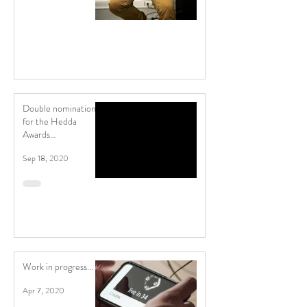
Double nomination
for the Hedda
Awards
(Heddaprisen)
Sep 18, 2020
Work in progress...
Apr 7, 2020