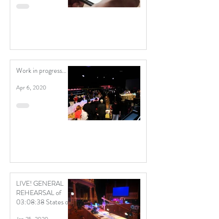
Work in progress...
Apr 6, 2020
LIVE! GENERAL
REHEARSAL of
03:08:38 States of
Emergency