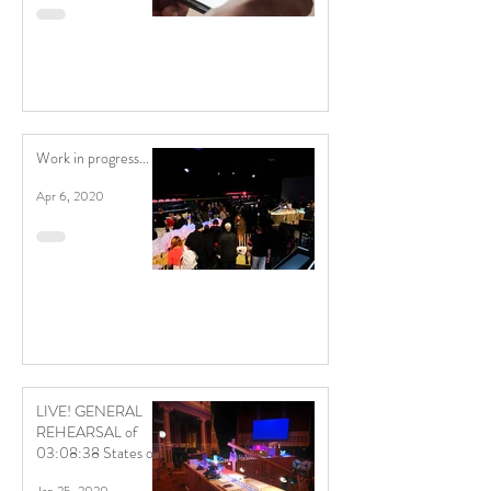
Work in progress...
Apr 6, 2020
LIVE! GENERAL
REHEARSAL of
03:08:38 States of
Emergency