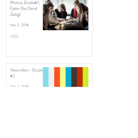
Photos, Etude#2,
Fjaler (by David
Zadig)
Nov 7, 2018
New video - Etude
#2
Oct 2, 2018
Invitasjon til scenisk