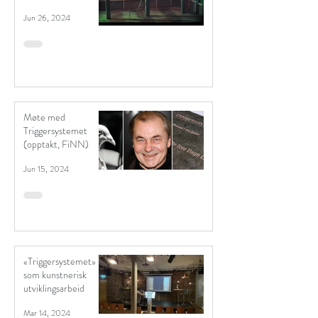
Tore Vagn Lid
Jun 26, 2024
Møte med
Triggersystemet
(opptakt, FiNN)
Jun 15, 2024
«Triggersystemet»
som kunstnerisk
utviklingsarbeid
Mar 14, 2024