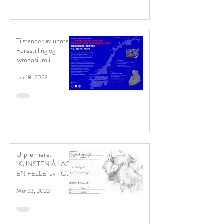
Tilstander av unntak:
Forestilling og
symposium i
Trondheim 10. og 11.
Jan 18, 2023
mars.
Urpremiere:
"KUNSTEN Å LAGE
EN FELLE" av TORE
VAGN LID
Mar 23, 2022