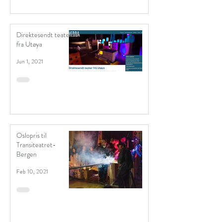
Direktesendt teater
fra Utøya
Jun 1, 2021
Oslopris til
Transiteatret-
Bergen
Feb 10, 2021