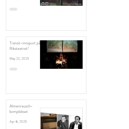
Transit-innspurt på
Riksteatret!
May 22, 2025
Almenrausch-
komplekset
Apr 8, 2025