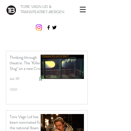
TORE VAGN LID &
TRANSITEATRET-BERGEN
Thinking through
theatre: The "Killer
Slug" on a new Crisis
of Trust.
Jun 29
Tore Vagn Lid has
been nominated for
the national Ibsen