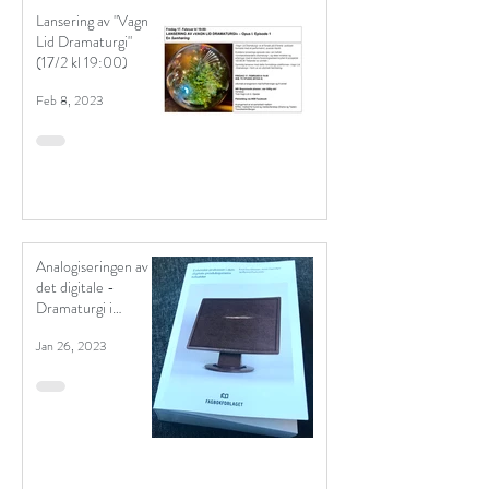
Lansering av "Vagn
Lid Dramaturgi"
(17/2 kl 19:00)
Feb 8, 2023
Analogiseringen av
det digitale -
Dramaturgi i
unntakstilstand
Jan 26, 2023
(bokutgivelse)