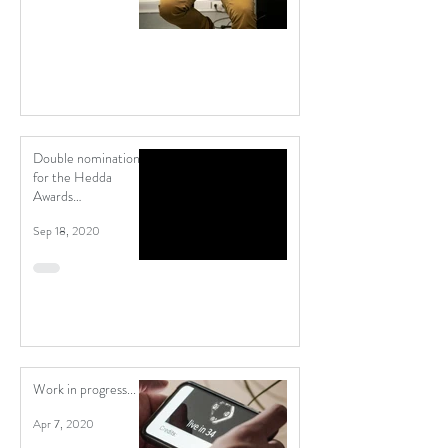
Double nomination
for the Hedda
Awards
(Heddaprisen)
Sep 18, 2020
Work in progress...
Apr 7, 2020