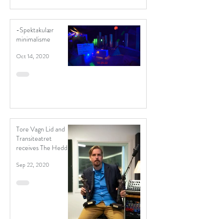
-Spektakulær
minimalisme
Oct 14, 2020
Tore Vagn Lid and
Transiteatret
receives The Hedda
Award x 2
Sep 22, 2020