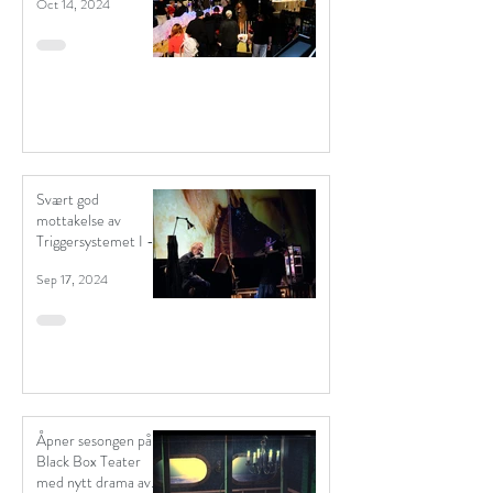
Oct 14, 2024
Svært god
mottakelse av
Triggersystemet I -
"Vivariet"
Sep 17, 2024
Åpner sesongen på
Black Box Teater
med nytt drama av