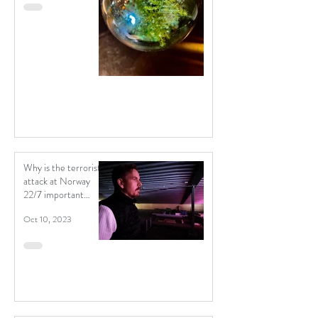
Why is the terrorist
attack at Norway
22/7 important
material for a
Oct 10, 2023
contemporary
political theatre?