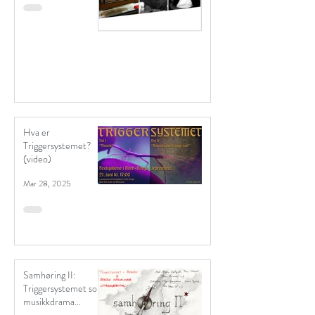
Hva er
Triggersystemet?
(video)
Mar 28, 2025
Samhøring II:
Triggersystemet som
musikkdrama