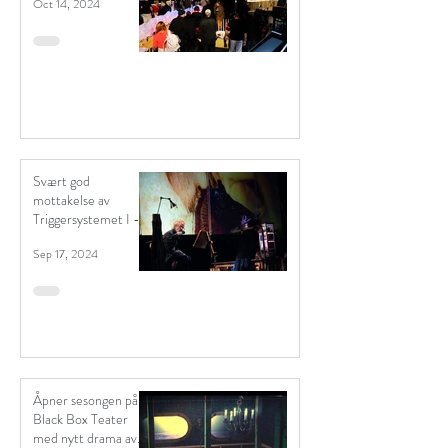
Oct 14, 2024
Svært god
mottakelse av
Triggersystemet I -
"Vivariet"
Sep 17, 2024
Åpner sesongen på
Black Box Teater
med nytt drama av