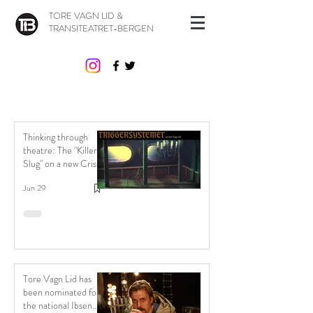
TORE VAGN LID &
TRANSITEATRET-BERGEN
Thinking through
theatre: The "Killer
Slug" on a new Crisis
of Trust.
Jun 29
Tore Vagn Lid has
been nominated for
the national Ibsen