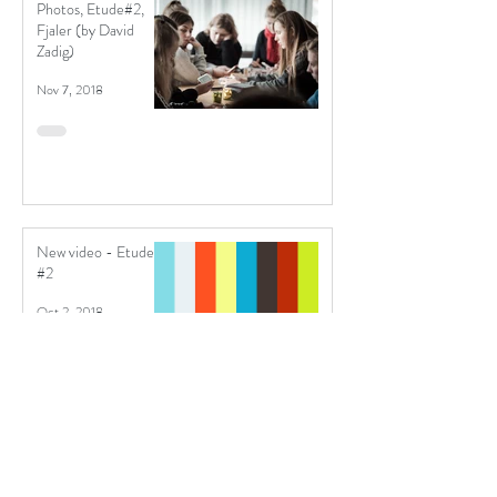
Photos, Etude#2,
Fjaler (by David
Zadig)
Nov 7, 2018
New video - Etude
#2
Oct 2, 2018
Invitasjon til scenisk