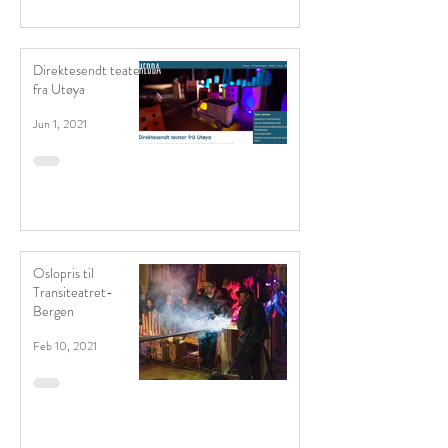
Direktesendt teater
fra Utøya
Jun 1, 2021
Oslopris til
Transiteatret-
Bergen
Feb 10, 2021