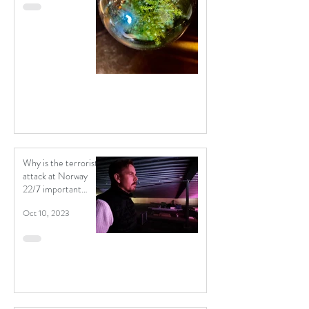
Why is the terrorist
attack at Norway
22/7 important
material for a
Oct 10, 2023
contemporary
political theatre?