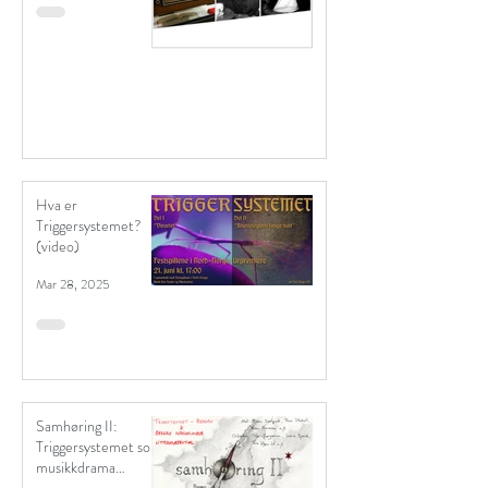
Hva er
Triggersystemet?
(video)
Mar 28, 2025
Samhøring II:
Triggersystemet som
musikkdrama