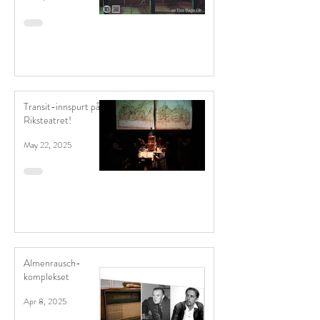
Transit-innspurt på
Riksteatret!
May 22, 2025
Almenrausch-
komplekset
Apr 8, 2025