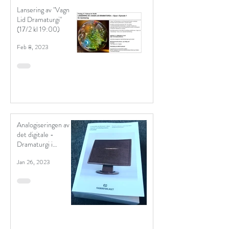
Lansering av "Vagn
Lid Dramaturgi"
(17/2 kl 19:00)
Feb 8, 2023
Analogiseringen av
det digitale -
Dramaturgi i
unntakstilstand
Jan 26, 2023
(bokutgivelse)