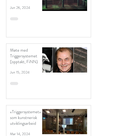
Tore Vagn Lid
Jun 26, 2024
Møte med
Triggersystemet
(opptakt, FiNN)
Jun 15, 2024
«Triggersystemet»
som kunstnerisk
utviklingsarbeid
Mar 14, 2024