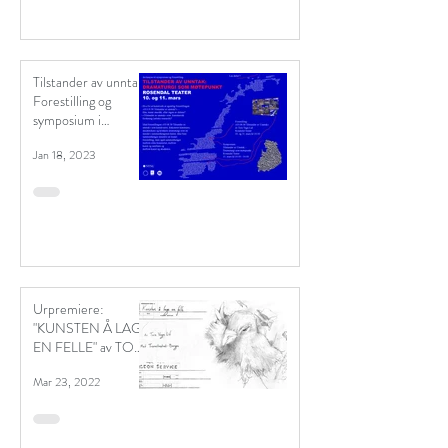
Tilstander av unntak:
Forestilling og
symposium i
Trondheim 10. og 11.
Jan 18, 2023
mars.
Urpremiere:
"KUNSTEN Å LAGE
EN FELLE" av TORE
VAGN LID
Mar 23, 2022