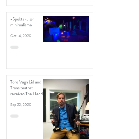
-Spektakulær
minimalisme
Oct 14, 2020
Tore Vagn Lid and
Transiteatret
receives The Hedda
Award x 2
Sep 22, 2020