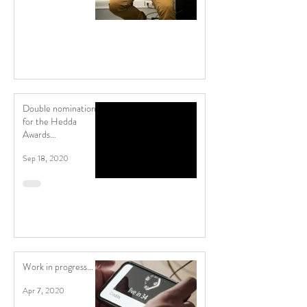
Double nomination
for the Hedda
Awards
(Heddaprisen)
Sep 18, 2020
Work in progress...
Apr 7, 2020