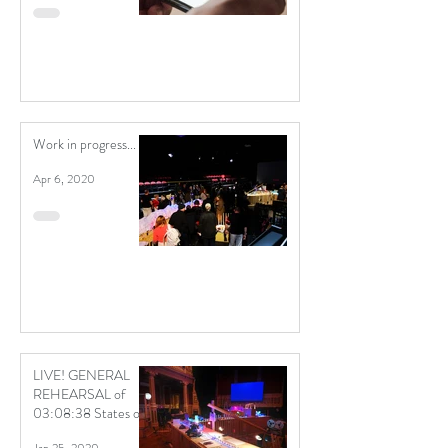
Work in progress...
Apr 6, 2020
LIVE! GENERAL
REHEARSAL of
03:08:38 States of
Emergency